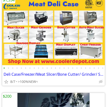
$1,354
•
•
•
•
•
•
•
•
•
•
•
•
•
•
•
•
•
•
•
•
•
•
•
•
Deli Case/Freezer/Meat Slicer/Bone Cutter/ Grinder/ Saw 🔥 BR
8/7
>100%NEW<
$200