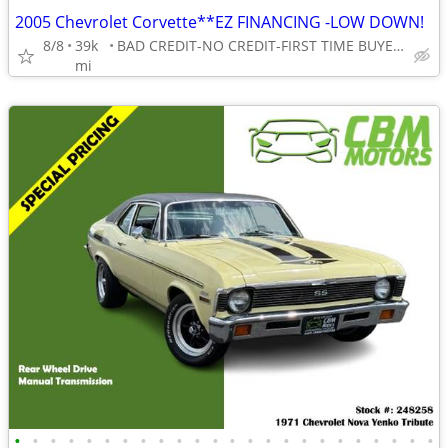
2005 Chevrolet Corvette**EZ FINANCING -LOW DOWN!
8/8
39k
BAD CREDIT-NO CREDIT-FIRST TIME BUYER-NO PROBLEM! 👌
mi
•
•
•
•
•
•
•
•
•
•
•
•
•
•
•
•
•
•
•
•
•
•
•
•