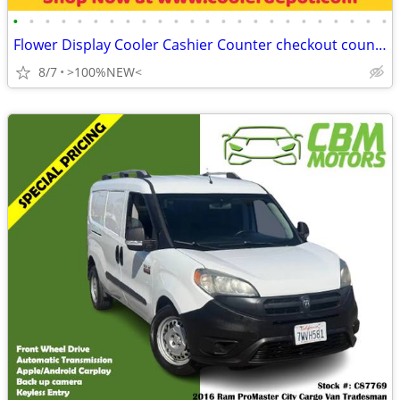
•
•
•
•
•
•
•
•
•
•
•
•
•
•
•
•
•
•
•
•
•
•
•
•
Flower Display Cooler Cashier Counter checkout counter 🔥 BR
8/7
>100%NEW<