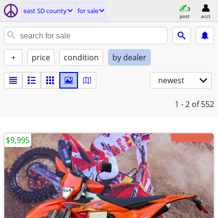
east SD county
for sale
post
acct
+
price
condition
by dealer
newest
1 - 2
of 552
$9,995