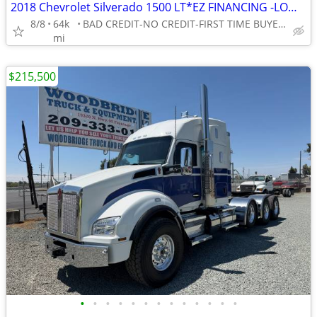
2018 Chevrolet Silverado 1500 LT*EZ FINANCING -LOW DOWN!
8/8
64k
BAD CREDIT-NO CREDIT-FIRST TIME BUYER-NO PROBLEM! 👌
mi
$215,500
•
•
•
•
•
•
•
•
•
•
•
•
•