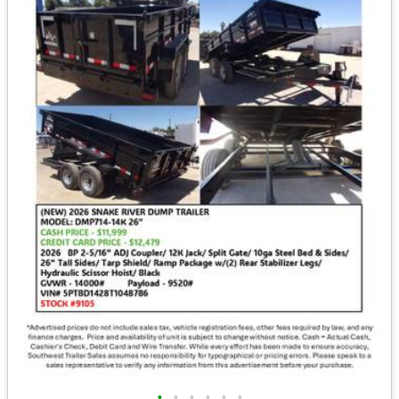
•
•
•
•
•
•