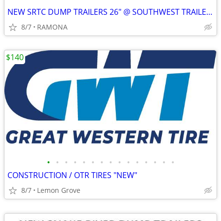
NEW SRTC DUMP TRAILERS 26" @ SOUTHWEST TRAILER SALES (760) 788-8900
8/7
RAMONA
$140
•
•
•
•
•
•
•
•
•
•
•
•
•
•
•
CONSTRUCTION / OTR TIRES "NEW"
8/7
Lemon Grove