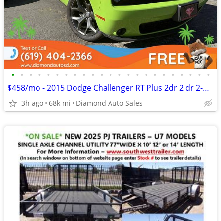
•
•
•
•
•
•
•
•
•
•
•
•
•
•
•
•
•
•
•
•
•
•
•
$458/mo - 2015 Dodge Challenger RT Plus 2dr 2 dr 2-dr Coupe
3h ago
68k mi
Diamond Auto Sales