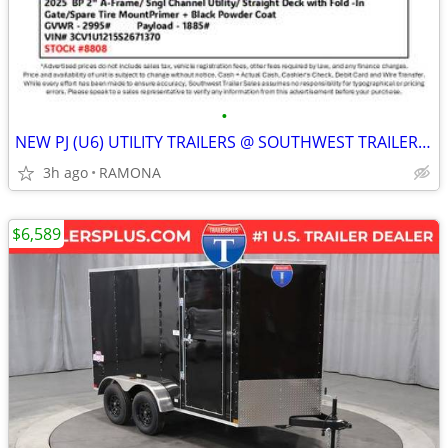
•
NEW PJ (U6) UTILITY TRAILERS @ SOUTHWEST TRAILER SALES (760) 788-8900
3h ago
RAMONA
$6,589