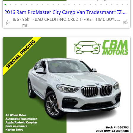
•
•
•
•
•
•
•
•
•
•
•
•
•
•
•
•
•
•
•
•
•
•
•
•
2016 Ram ProMaster City Cargo Van Tradesmant*EZ FINANCING -LOW DOWN!
8/6
96k
BAD CREDIT-NO CREDIT-FIRST TIME BUYER-NO PROBLEM! 👌
mi