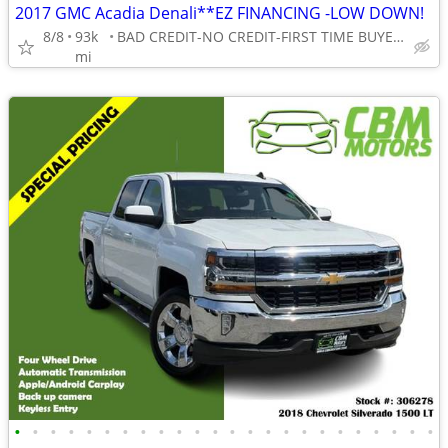
2017 GMC Acadia Denali**EZ FINANCING -LOW DOWN!
8/8
93k
BAD CREDIT-NO CREDIT-FIRST TIME BUYER-NO PROBLEM! 👌
mi
•
•
•
•
•
•
•
•
•
•
•
•
•
•
•
•
•
•
•
•
•
•
•
•