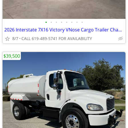
•
•
•
•
•
•
•
•
2026 Interstate 7X16 Victory VNose Cargo Trailer Champagne
8/7
CALL 619-489-5741 FOR AVAILABILITY
$39,500