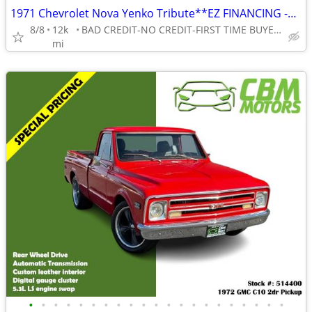
1971 Chevrolet Nova Yenko Tribute**EZ FINANCING -LOW DOWN!
8/8
12k
BAD CREDIT-NO CREDIT-FIRST TIME BUYER-NO PROBLEM! 👌
mi
•
•
•
•
•
•
•
•
•
•
•
•
•
•
•
•
•
•
•
•
•