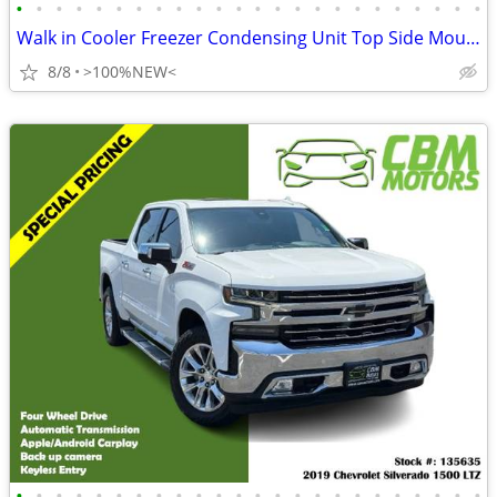
•
•
•
•
•
•
•
•
•
•
•
•
•
•
•
•
•
•
•
•
•
•
•
•
Walk in Cooler Freezer Condensing Unit Top Side Mounted Refrigeration
8/8
>100%NEW<
•
•
•
•
•
•
•
•
•
•
•
•
•
•
•
•
•
•
•
•
•
•
•
•