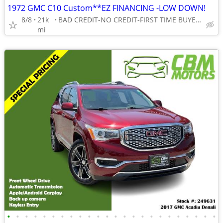
1972 GMC C10 Custom**EZ FINANCING -LOW DOWN!
8/8
21k
BAD CREDIT-NO CREDIT-FIRST TIME BUYER-NO PROBLEM! 👌
mi
•
•
•
•
•
•
•
•
•
•
•
•
•
•
•
•
•
•
•
•
•
•
•
•