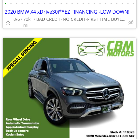
•
•
•
•
•
•
•
•
•
•
•
•
•
•
•
•
•
•
•
•
•
•
•
•
2020 BMW X4 xDrive30i**EZ FINANCING -LOW DOWN!
8/6
70k
BAD CREDIT-NO CREDIT-FIRST TIME BUYER-NO PROBLEM! 👌
mi