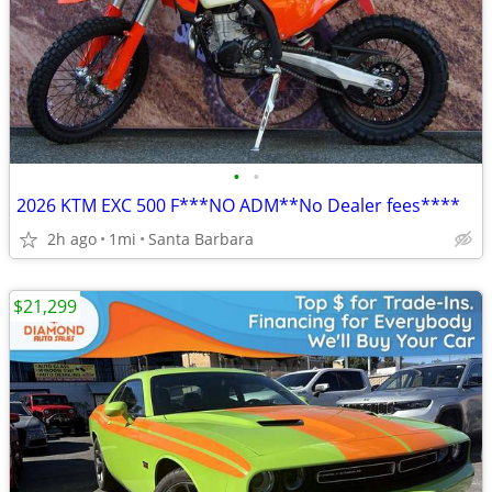
•
•
2026 KTM EXC 500 F***NO ADM**No Dealer fees****
2h ago
1mi
Santa Barbara
$21,299