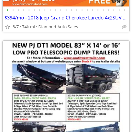
•
•
•
•
•
•
•
•
•
•
•
•
•
•
•
•
•
•
•
•
•
•
•
$394/mo - 2018 Jeep Grand Cherokee Laredo 4x2SUV 4 x 2 SUV 4-x-2-SUV
8/7
74k mi
Diamond Auto Sales