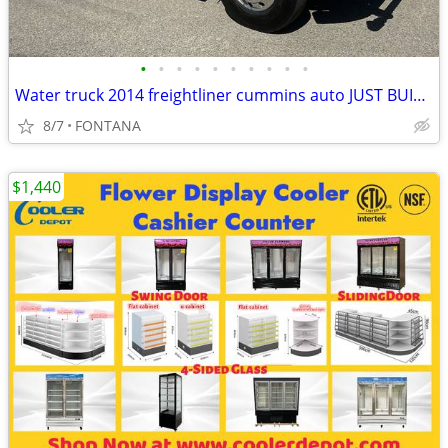
•
•
•
•
•
•
•
•
•
•
Water truck 2014 freightliner cummins auto JUST BUILT LOW MILES
8/7
FONTANA
$1,440