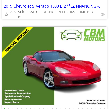
2019 Chevrolet Silverado 1500 LTZ**EZ FINANCING -LOW DOWN!
8/8
96k
BAD CREDIT-NO CREDIT-FIRST TIME BUYER-NO PROBLEM! 👌
mi
•
•
•
•
•
•
•
•
•
•
•
•
•
•
•
•
•
•
•
•
•
•
•
•