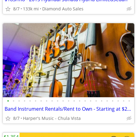
8/7
133k mi
Diamond Auto Sales
•
•
•
•
•
•
•
•
•
•
•
•
•
•
•
•
•
•
•
•
•
•
•
Band Instrument Rentals/Rent to Own - Starting at $24 per mo! EC
8/7
Harper's Music - Chula Vista