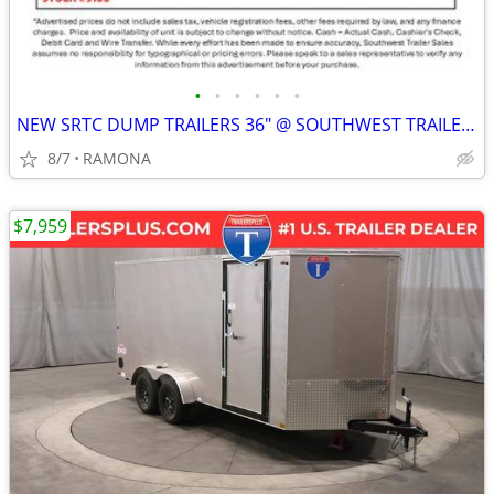
•
•
•
•
•
•
NEW SRTC DUMP TRAILERS 36" @ SOUTHWEST TRAILER SALES (760) 788-8900
8/7
RAMONA
$7,959