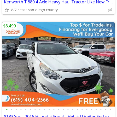
Kenworth T 880 4 Axle Heavy Haul Tractor Like New Fresh Engine!
8/7
east san diego county
$8,499
•
•
•
•
•
•
•
•
•
•
•
•
•
•
•
•
•
•
•
•
•
•
•
$183/mo - 2015 Hyundai Sonata Hybrid LimitedSedan