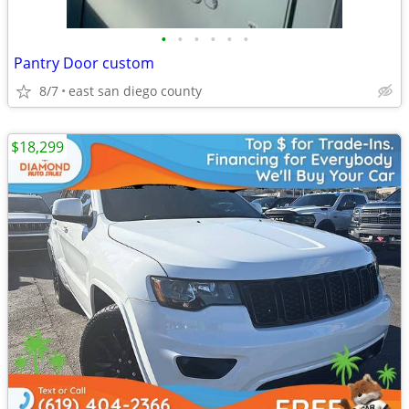
•
•
•
•
•
•
Pantry Door custom
8/7
east san diego county
$18,299