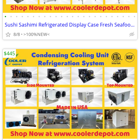
•
•
•
•
•
•
•
•
•
•
•
•
•
•
•
•
•
•
•
•
•
•
•
•
Sushi Sashimi Refrigerated Display Case Fresh Seafood Showcase Fish Cl
8/8
>100%NEW<
$445